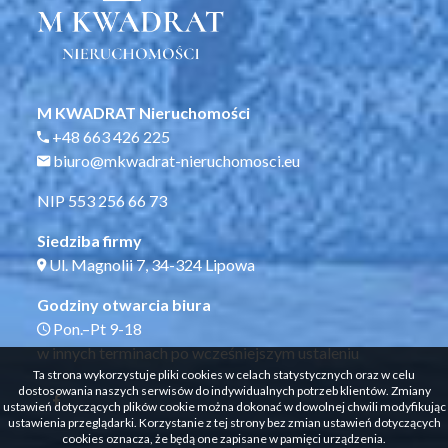
M KWADRAT Nieruchomości
+48 663 426 225
biuro@mkwadrat-nieruchomosci.eu
NIP 553 256 66 73
Siedziba firmy
Ul. Magnolii 7, 34-324 Lipowa
Godziny otwarcia biura
Pon.–Pt 9-18
w innych terminach po wcześniejszym ustaleniu
Ta strona wykorzystuje pliki cookies w celach statystycznych oraz w celu
dostosowania naszych serwisów do indywidualnych potrzeb klientów. Zmiany
ustawień dotyczących plików cookie można dokonać w dowolnej chwili modyfikując
ustawienia przeglądarki. Korzystanie z tej strony bez zmian ustawień dotyczących
cookies oznacza, że będą one zapisane w pamięci urządzenia.