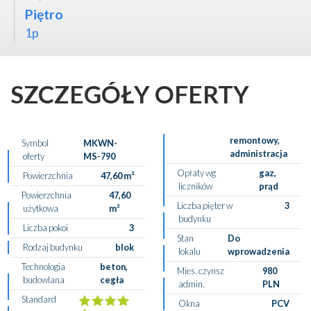
Piętro
1p
SZCZEGÓŁY OFERTY
remontowy,
Symbol
MKWN-
administracja
oferty
MS-790
Opłaty wg
gaz,
Powierzchnia
47,60 m²
liczników
prąd
Powierzchnia
47,60
Liczba pięter w
3
użytkowa
m²
budynku
Liczba pokoi
3
Stan
Do
Rodzaj budynku
blok
lokalu
wprowadzenia
Technologia
beton,
Mies. czynsz
980
budowlana
cegła
admin.
PLN
Standard
Okna
PCV