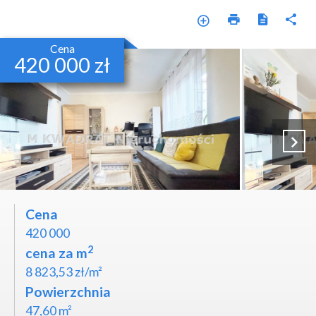
Cena
420 000 zł
Cena
420 000
2
cena za m
8 823,53 zł/m²
Powierzchnia
47,60 m²