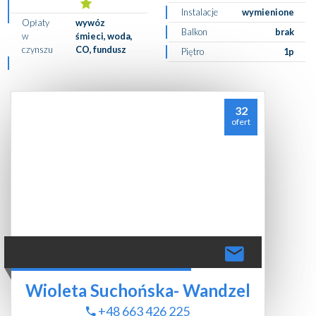
Instalacje
wymienione
Opłaty
wywóz
Balkon
brak
w
śmieci, woda,
czynszu
CO, fundusz
Piętro
1p
32
ofert
Wioleta Suchońska- Wandzel
+48 663 426 225