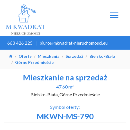
663 426 225
biuro@mkwadrat-nieruchomosci.eu
Oferty
Mieszkania
Sprzedaż
Bielsko-Biała
Górne Przedmieście
Mieszkanie na sprzedaż
47,60 m²
Bielsko-Biała, Górne Przedmieście
Symbol oferty:
MKWN-MS-790