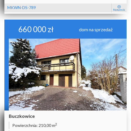
MKWN-DS-789
Notatnik
660 000 zł
dom na sprzedaż
Buczkowice
2
Powierzchnia:
210,00 m