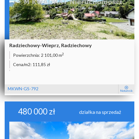
Radziechowy-Wieprz, Radziechowy
2
Powierzchnia:
2 101,00 m
Cena/m2:
111,85 zł
MKWN-GS-792
Notatnik
480 000 zł
działka na sprzedaż