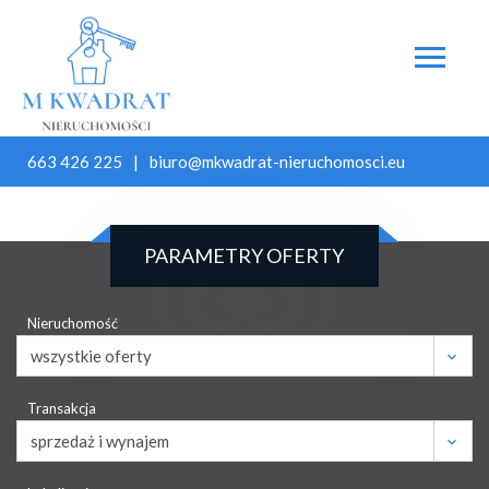
663 426 225
biuro@mkwadrat-nieruchomosci.eu
PARAMETRY OFERTY
Nieruchomość
Transakcja