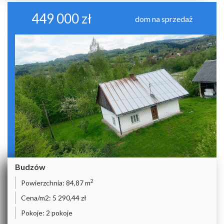
449 000 zł
dom na sprzedaż
Budzów
2
Powierzchnia:
84,87 m
Cena/m2:
5 290,44 zł
Pokoje:
2 pokoje