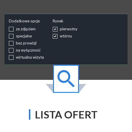
Dodatkowe opcje
Rynek
ze zdjęciem
pierwotny
specjalne
wtórny
bez prowizji
na wyłączność
wirtualna wizyta
LISTA OFERT