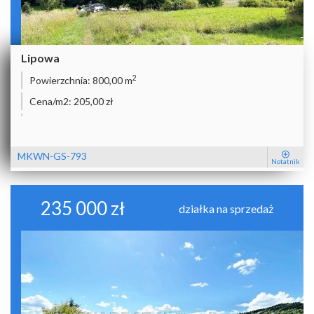
Lipowa
2
Powierzchnia:
800,00 m
Cena/m2:
205,00 zł
MKWN-GS-793
Notatnik
235 000 zł
działka na sprzedaż