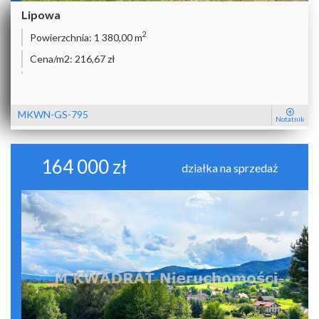
Lipowa
2
Powierzchnia:
1 380,00 m
Cena/m2:
216,67 zł
MKWN-GS-795
Notatnik
164 000 zł
działka na sprzedaż