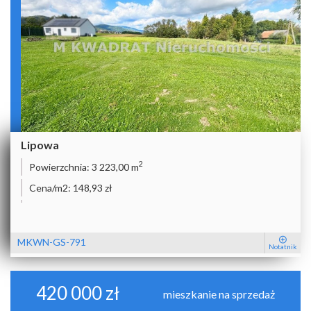
Lipowa
2
Powierzchnia:
3 223,00 m
Cena/m2:
148,93 zł
MKWN-GS-791
Notatnik
420 000 zł
mieszkanie na sprzedaż