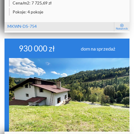
Cena/m2:
7 725,69 zł
Pokoje:
4 pokoje
MKWN-DS-754
Notatnik
930 000 zł
dom na sprzedaż