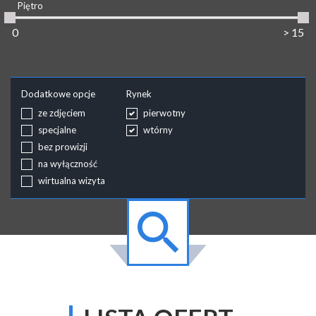
Piętro
Dodatkowe opcje
Rynek
ze zdjęciem
pierwotny
specjalne
wtórny
bez prowizji
na wyłączność
wirtualna wizyta