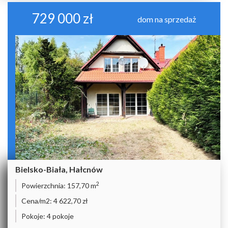
729 000 zł
dom na sprzedaż
Bielsko-Biała, Hałcnów
2
Powierzchnia:
157,70 m
Cena/m2:
4 622,70 zł
Pokoje:
4 pokoje