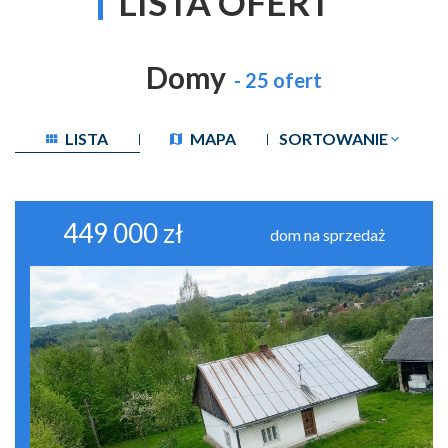
LISTA OFERT
Domy
- 25 ofert
LISTA
MAPA
SORTOWANIE
449 000 zł
dom na sprzedaż