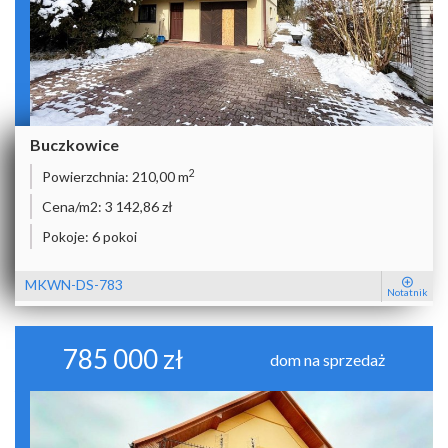
Buczkowice
2
Powierzchnia:
210,00 m
Cena/m2:
3 142,86 zł
Pokoje:
6 pokoi
MKWN-DS-783
Notatnik
785 000 zł
dom na sprzedaż