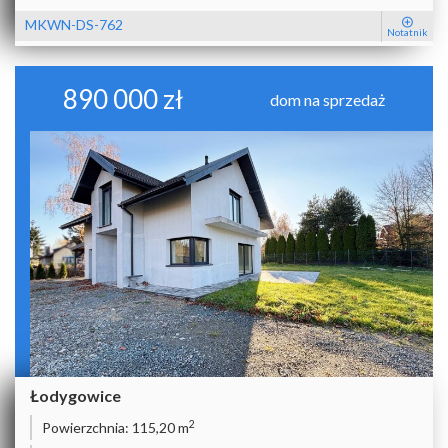
MKWN-DS-762
Notatnik
890 000 zł
dom na sprzedaż
Łodygowice
2
Powierzchnia:
115,20 m