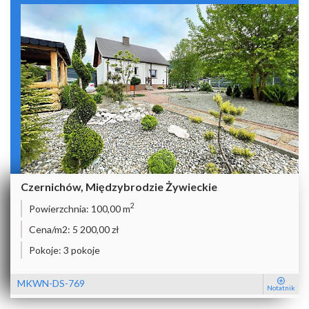
Czernichów, Międzybrodzie Żywieckie
2
Powierzchnia:
100,00 m
Cena/m2:
5 200,00 zł
Pokoje:
3 pokoje
MKWN-DS-769
Notatnik