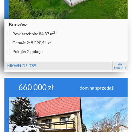
Budzów
2
Powierzchnia:
84,87 m
Cena/m2:
5 290,44 zł
Pokoje:
2 pokoje
MKWN-DS-789
Notatnik
660 000 zł
dom na sprzedaż