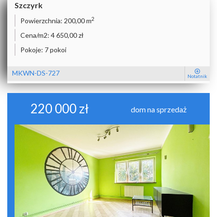
Szczyrk
2
Powierzchnia:
200,00 m
Cena/m2:
4 650,00 zł
Pokoje:
7 pokoi
MKWN-DS-727
Notatnik
220 000 zł
dom na sprzedaż