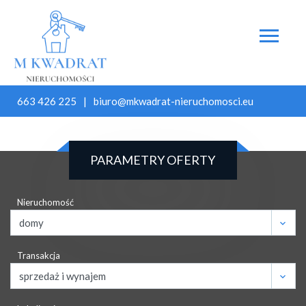
663 426 225
biuro@mkwadrat-nieruchomosci.eu
PARAMETRY OFERTY
Nieruchomość
Transakcja