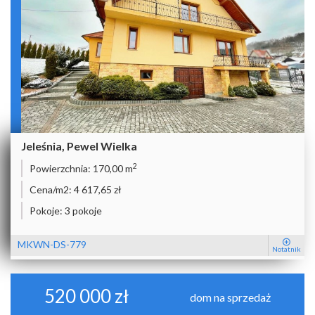
Jeleśnia, Pewel Wielka
2
Powierzchnia:
170,00 m
Cena/m2:
4 617,65 zł
Pokoje:
3 pokoje
MKWN-DS-779
Notatnik
520 000 zł
dom na sprzedaż