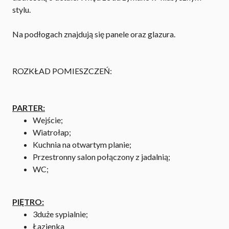
stylu.
Na podłogach znajdują się panele oraz glazura.
ROZKŁAD POMIESZCZEŃ:
PARTER:
Wejście;
Wiatrołap;
Kuchnia na otwartym planie;
Przestronny salon połączony z jadalnią;
WC;
PIĘTRO:
3duże sypialnie;
Łazienka