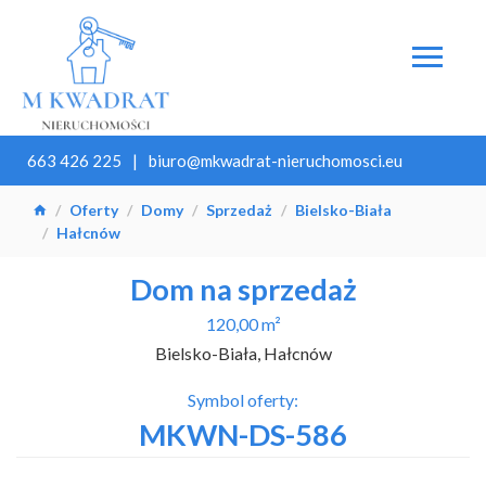
663 426 225
biuro@mkwadrat-nieruchomosci.eu
Oferty
Domy
Sprzedaż
Bielsko-Biała
Hałcnów
Dom na sprzedaż
120,00 m²
Bielsko-Biała, Hałcnów
Symbol oferty:
MKWN-DS-586