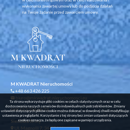
wykonania zawartej umowy lub do podjęcia działań
na Twoje żądanie przed zawarciem umowy.
M KWADRAT Nieruchomości
+48 663 426 225
biuro@mkwadrat-nieruchomosci.eu
Ta strona wykorzystuje pliki cookies w celach statystycznych oraz w celu
dostosowania naszych serwisów do indywidualnych potrzeb klientów. Zmiany
NIP 553 256 66 73
ustawień dotyczących plików cookie można dokonać w dowolnej chwili modyfikując
ustawienia przeglądarki. Korzystanie z tej strony bez zmian ustawień dotyczących
cookies oznacza, że będą one zapisane w pamięci urządzenia.
Siedziba firmy
Ul. Magnolii 7, 34-324 Lipowa