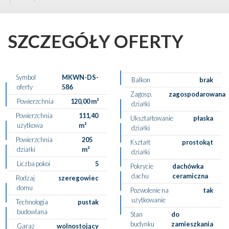
SZCZEGÓŁY OFERTY
Symbol
MKWN-DS-
Balkon
brak
oferty
586
Zagosp.
zagospodarowana
Powierzchnia
120,00 m²
działki
Powierzchnia
111,40
Ukształtowanie
płaska
użytkowa
m²
działki
Powierzchnia
205
Kształt
prostokąt
działki
m²
działki
Liczba pokoi
5
Pokrycie
dachówka
dachu
ceramiczna
Rodzaj
szeregowiec
domu
Pozwolenie na
tak
użytkowanie
Technologia
pustak
budowlana
Stan
do
budynku
zamieszkania
Garaż
wolnostojący