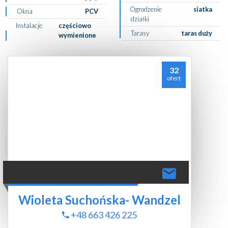
Ogrodzenie
siatka
Okna
PCV
działki
Instalacje
częściowo
Tarasy
taras duży
wymienione
32
ofert
Wioleta Suchońska- Wandzel
+48 663 426 225