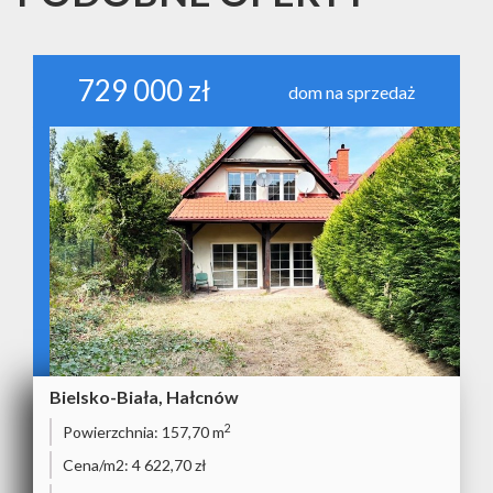
729 000 zł
dom na sprzedaż
Bielsko-Biała, Hałcnów
2
Powierzchnia:
157,70 m
Cena/m2:
4 622,70 zł