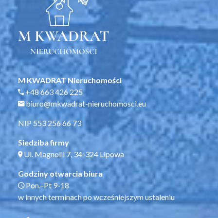
M KWADRAT Nieruchomości
+48 663 426 225
biuro@mkwadrat-nieruchomosci.eu
NIP 553 256 66 73
Siedziba firmy
Ul. Magnolii 7, 34-324 Lipowa
Godziny otwarcia biura
Pon.–Pt 9-18
w innych terminach po wcześniejszym ustaleniu