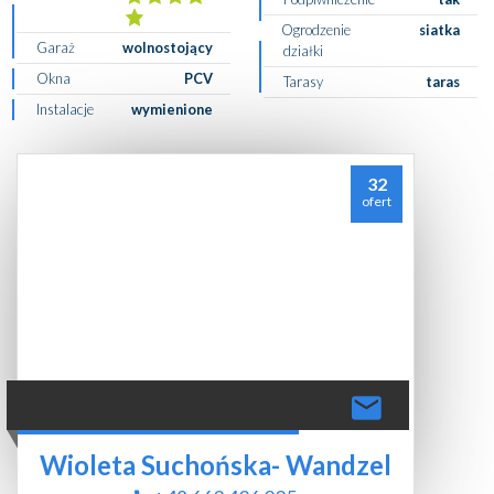
Ogrodzenie
siatka
Garaż
wolnostojący
działki
Okna
PCV
Tarasy
taras
Instalacje
wymienione
32
ofert
Wioleta Suchońska- Wandzel