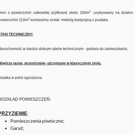
2 ,
Dom o powierzchni całkowitej użytkowej około 160m
,usytuowany na działce 
2
powierzchni 110m
wzniesiony został metodą tradycyjną z pustaka.
STAN TECHNICZNY:
Nieruchomość
w bardzo dobrym stanie technicznym - gotowa do zamieszkania.
nętrze jasne, przestronne- utrzymane w klasycznym stylu.
ziałka w pełni ogrodzona.
ROZKŁAD POMIESZCZEŃ:
PRZYZIEMIE
:
Pomieszczenia piwniczne;
Garaż;