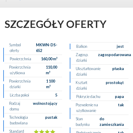
SZCZEGÓŁY OFERTY
Symbol
MKWN-DS-
Balkon
jest
oferty
652
Zagosp.
zagospodarowana
Powierzchnia
160,00 m²
działki
Powierzchnia
110,00
Ukształtowanie
płaska
użytkowa
m²
działki
Powierzchnia
1 100
Kształt
prostokąt
działki
m²
działki
Liczba pokoi
5
Pokrycie dachu
papa
Rodzaj
wolnostojący
Pozwolenie na
tak
domu
użytkowanie
Technologia
pustak
Stan
do
budowlana
budynku
zamieszkania
Standard
Podpiwniczenie
tak