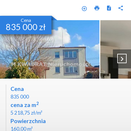
Cena
835 000 zł
Cena
835 000
2
cena za m
5 218,75 zł/m²
Powierzchnia
160,00 m²