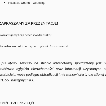
instalacja wodna – wodociąg
ZAPRASZAMY ZA PREZENTACJĘ!
warantujemy bezpieczeństwo transakcji!
asze biuro w pełni pomaga w uzyskaniu finansowania!
Opis oferty zawarty na stronie internetowej sporządzany jest n
podstawie oględzin nieruchomości oraz informacji uzyskanych o
właściciela, może podlegać aktualizacji i nie stanowi oferty określonej 
art. 66 i następnych K.C.
PONIŻEJ GALERIA ZDJĘĆ!