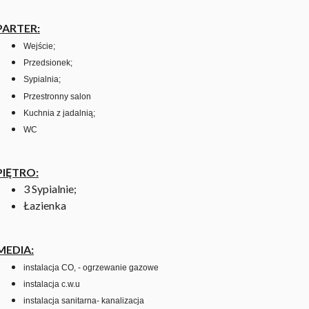
PARTER:
Wejście;
Przedsionek;
Sypialnia;
Przestronny salon
Kuchnia z jadalnią;
WC
PIĘTRO:
3 Sypialnie;
Łazienka
MEDIA:
instalacja CO, - ogrzewanie gazowe
instalacja c.w.u
instalacja sanitarna- kanalizacja