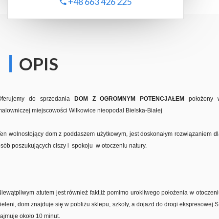
+48 663 426 225
OPIS
Oferujemy do sprzedania
DOM Z OGROMNYM POTENCJAŁEM
położony 
alowniczej miejscowości Wilkowice nieopodal Bielska-Białej
Ten wolnostojący dom z poddaszem użytkowym, jest doskonałym rozwiązaniem dl
sób poszukujących ciszy i spokoju w otoczeniu natury.
iewątpliwym atutem jest również fakt,iż pomimo urokliwego położenia w otoczen
ieleni, dom znajduje się w pobliżu sklepu, szkoły, a dojazd do drogi ekspresowej 
ajmuje około 10 minut.