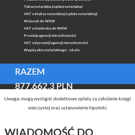
Taksa notarialna (opłata notarialna)
VAT od taksy notarialnej (opłaty notarialnej)
Wniosek do WKW
VAT od wniosku do WKW
Prowizja agencji nieruchomości
VAT od prowizji agencji nieruchomości
Wypisy aktu notarialnego - około
RAZEM
877,662.3 PLN
Uwaga: mogą wystąpić dodatkowe opłaty za założenie księgi
wieczystej oraz ustanowienie hipoteki.
WIADOMOŚĆ DO