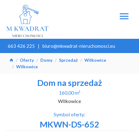
663 426 225
biuro@mkwadrat-nieruchomosci.eu
Oferty
Domy
Sprzedaż
Wilkowice
Wilkowice
Dom na sprzedaż
160,00 m²
Wilkowice
Symbol oferty:
MKWN-DS-652