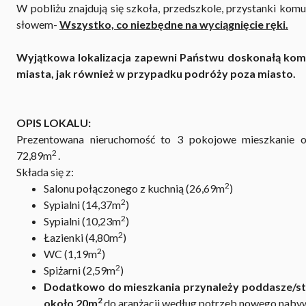
W pobliżu znajdują się szkoła, przedszkole, przystanki komun
słowem-
Wszystko, co niezbędne na wyciągnięcie ręki.
Wyjątkowa lokalizacja zapewni Państwu doskonałą kom
miasta, jak również w przypadku podróży poza miasto.
OPIS LOKALU:
Prezentowana nieruchomość to 3 pokojowe mieszkanie o
2
72,89m
.
Składa się z:
2
Salonu połączonego z kuchnią (26,69m
)
2
Sypialni (14,37m
)
2
Sypialni (10,23m
)
2
Łazienki (4,80m
)
2
WC (1,19m
)
2
Spiżarni (2,59m
)
Dodatkowo do mieszkania przynależy poddasze/st
2
około 20m
do aranżacji według potrzeb nowego naby