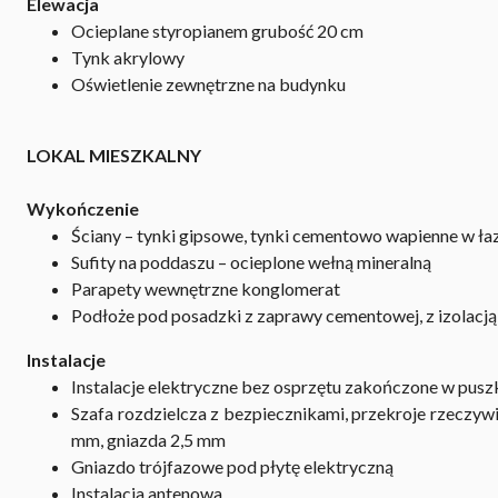
Elewacja
Ocieplane styropianem grubość 20 cm
Tynk akrylowy
Oświetlenie zewnętrzne na budynku
LOKAL MIESZKALNY
Wykończenie
Ściany – tynki gipsowe, tynki cementowo wapienne w ła
Sufity na poddaszu – ocieplone wełną mineralną
Parapety wewnętrzne konglomerat
Podłoże pod posadzki z zaprawy cementowej, z izolacj
Instalacje
Instalacje elektryczne bez osprzętu zakończone w pus
Szafa rozdzielcza z bezpiecznikami, przekroje rzeczyw
mm, gniazda 2,5 mm
Gniazdo trójfazowe pod płytę elektryczną
Instalacja antenowa