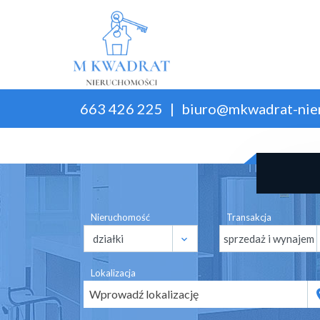
663 426 225
biuro@mkwadrat-nie
Nieruchomość
Transakcja
Lokalizacja
Wprowadź lokalizację