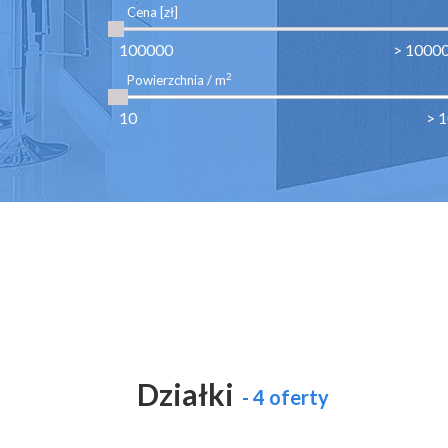
Cena [zł]
2
Powierzchnia / m
Działki
- 4 oferty