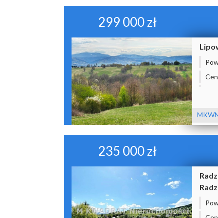
299 000 zł
Lipo
Pow
Cen
MKWN
235 000 zł
Radz
Radz
Pow
Cen