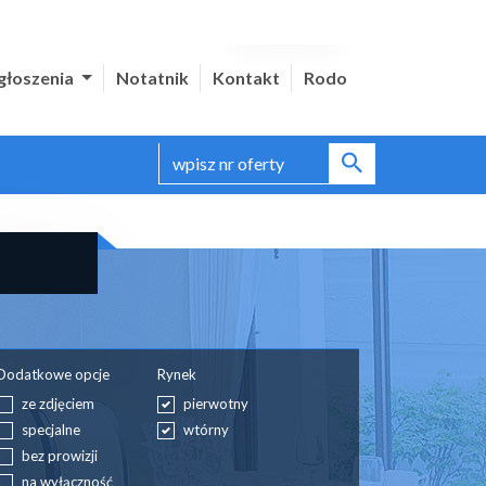
głoszenia
Notatnik
Kontakt
Rodo
Dodatkowe opcje
Rynek
ze zdjęciem
pierwotny
specjalne
wtórny
bez prowizji
na wyłączność