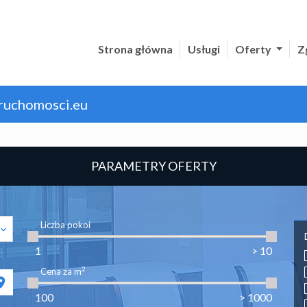
Strona główna
Usługi
Oferty
Z
ruchomosci.eu
PARAMETRY OFERTY
Liczba pokoi
2
Cena za m