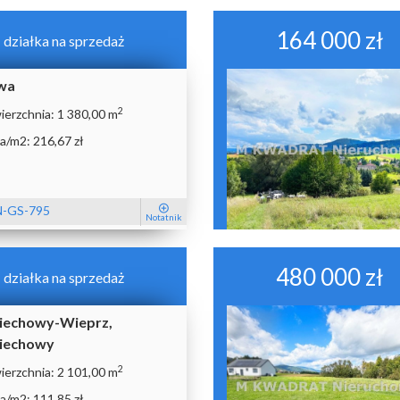
164 000 zł
działka na sprzedaż
wa
2
ierzchnia:
1 380,00 m
a/m2:
216,67 zł
-GS-795
Notatnik
480 000 zł
działka na sprzedaż
iechowy-Wieprz,
iechowy
2
ierzchnia:
2 101,00 m
a/m2:
111,85 zł