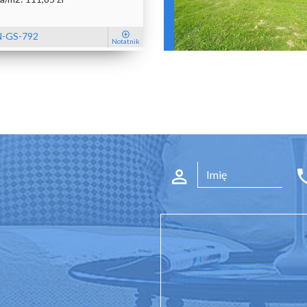
-GS-792
Notatnik