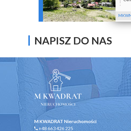
MKWN
NAPISZ DO NAS
M KWADRAT Nieruchomości
+48 663 426 225